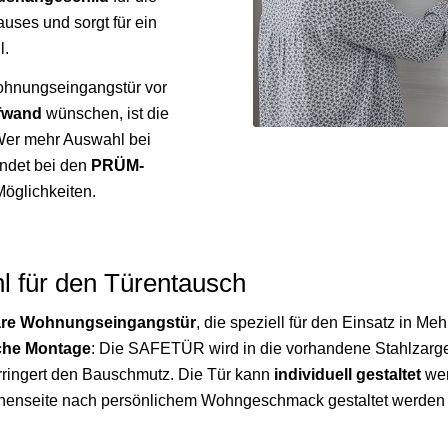
ses und sorgt für ein
l.
Wohnungseingangstür vor
fwand
wünschen, ist die
Wer mehr Auswahl bei
indet bei den
PRÜM-
Möglichkeiten.
 für den Türentausch
are Wohnungseingangstür
, die speziell für den Einsatz in M
che Montage
: Die SAFETÜR wird in die vorhandene Stahlzarge
ringert den Bauschmutz. Die Tür kann
individuell gestaltet
wer
nnenseite nach persönlichem Wohngeschmack gestaltet werden