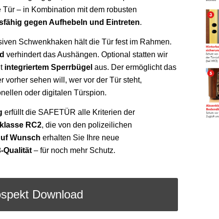
ie Tür – in Kombination mit dem robusten
sfähig gegen Aufhebeln
und Eintreten
.
iven Schwenkhaken hält die Tür fest im Rahmen.
nd
verhindert das Aushängen. Optional statten wir
it
integriertem Sperrbügel
aus. Der ermöglicht das
r vorher sehen will, wer vor der Tür steht,
onellen oder digitalen Türspion.
g
erfüllt die SAFETÜR alle Kriterien der
klasse RC2
, die von den polizeilichen
uf Wunsch
erhalten Sie Ihre neue
-Qualität
– für noch mehr Schutz.
ospekt Download